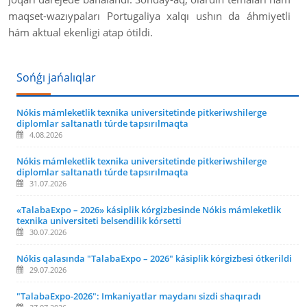
maqset-wazıypaları Portugaliya xalqı ushın da áhmiyetli
hám aktual ekenligi atap ótildi.
Sońǵı jańalıqlar
Nókis mámleketlik texnika universitetinde pitkeriwshilerge
diplomlar saltanatlı túrde tapsırılmaqta
4.08.2026
Nókis mámleketlik texnika universitetinde pitkeriwshilerge
diplomlar saltanatlı túrde tapsırılmaqta
31.07.2026
«TalabaExpo – 2026» kásiplik kórgizbesinde Nókis mámleketlik
texnika universiteti belsendilik kórsetti
30.07.2026
Nókis qalasında "TalabaExpo – 2026" kásiplik kórgizbesi ótkerildi
29.07.2026
"TalabaExpo-2026": Imkaniyatlar maydanı sizdi shaqıradı