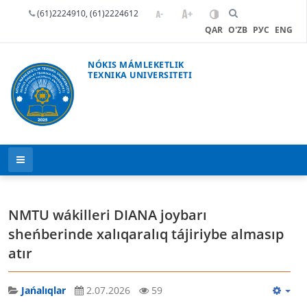
(61)2224910, (61)2224612
QAR
O'ZB
РУС
ENG
NÓKIS MÁMLEKETLIK
TEXNIKA UNIVERSITETI
NMTU wákilleri DIANA joybarı
sheńberinde xalıqaralıq tájiriybe almasıp
atır
Jańalıqlar
2.07.2026
59