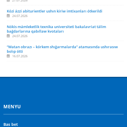
27.07.2026
Kózi ázzi abiturientler ushın kiriw imtixanları ótkerildi
24.07.2026
Nókis mámleketlik texnika universiteti bakalavriat tálim
baǵdarlarına qabıllaw kvotaları
24.07.2026
“Watan obrazı – kórkem shıǵarmalarda” atamasında ushırasıw
bolıp ótti
16.07.2026
MENYU
Bas bet