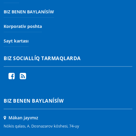
BIZ BENEN BAYLANÍSÍW
Korporativ poshta
Sayt kartası
BIZ SOCIALLÍQ TARMAQLARDA
BIZ BENEN BAYLANÍSÍW
Mákan jayımız
Nókis qalası, A. Dosnazarov kóshesi, 74-uy