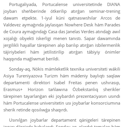
Portugaliyada, Portucalense universitetinde DIANA
joybarı sheńberinde ótkerilip atırǵan seminar-trening
dawam etpekte. 1-iyul kúni qatnasıwshılar Arcos de
Valdevez aymaǵında jaylasqan Nowhere Desk hám Parades
de Coura aymaǵındaǵı Casa das Janelas Verdes atındaǵı awıl
xojalıǵı obyekti iskerligi menen tanıstı. Sapar dawamında
jergilikli hayallar tárepinen alıp barılıp atırǵan isbilermenlik
tájiriybeleri hám jetilistirilip atırǵan tábiyiy ónimler
haqqında maǵlıwmat berildi.
Sonday-aq, Nókis mámleketlik texnika universiteti wákili
Asiya Tureniyazova Turizm hám mádeniy baylıqtı saqlaw
departamenti direktori Isabel Freitas penen ushırasıp,
Erasmus+ Horizon tańlawına Ózbekstanlıq sherikler
tárepinen tayarlanǵan eki joybardıń prezentaciyasın usındı
hám Portucalense universitetin usı joybarlar konsorciumına
sherik retinde qosılıwǵa shaqırdı.
Usınılǵan joybarlar departament qánigeleri tárepinen
joqarı dárejede bahalandı. Sonday-aq, olardıń temaları hám