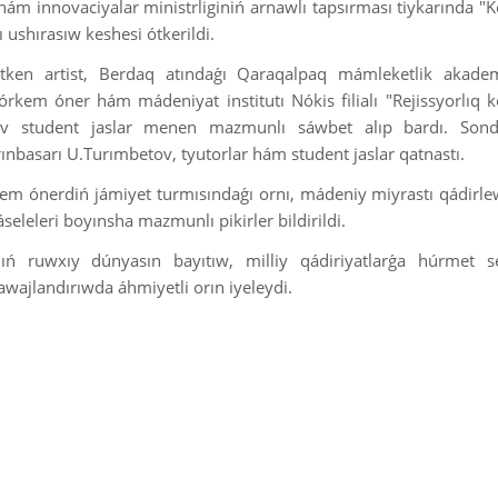
 hám innovaciyalar ministrliginiń arnawlı tapsırması tiykarında 
ushırasıw keshesi ótkerildi.
tken artist, Berdaq atındaǵı Qaraqalpaq mámleketlik akadem
órkem óner hám mádeniyat institutı Nókis filialı "Rejissyorlıq
tov student jaslar menen mazmunlı sáwbet alıp bardı. Sond
ınbasarı U.Turımbetov, tyutorlar hám student jaslar qatnastı.
em ónerdiń jámiyet turmısındaǵı ornı, mádeniy miyrastı qádirl
áseleleri boyınsha mazmunlı pikirler bildirildi.
rdıń ruwxıy dúnyasın bayıtıw, milliy qádiriyatlarǵa húrmet s
awajlandırıwda áhmiyetli orın iyeleydi.