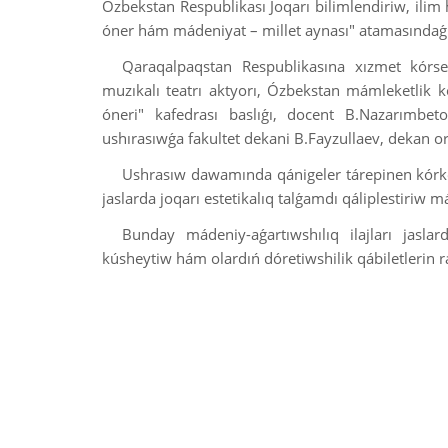
Ózbekstan Respublikası Joqarı bilimlendiriw, ilim
óner hám mádeniyat – millet aynası" atamasındaǵı 
Qaraqalpaqstan Respublikasına xızmet kórse
muzıkalı teatrı aktyorı, Ózbekstan mámleketlik k
óneri" kafedrası baslıǵı, docent B.Nazarımbe
ushırasıwǵa fakultet dekani B.Fayzullaev, dekan or
Ushrasıw dawamında qánigeler tárepinen kórk
jaslarda joqarı estetikalıq talǵamdı qáliplestiriw m
Bunday mádeniy-aǵartıwshılıq ilajları jasla
kúsheytiw hám olardıń dóretiwshilik qábiletlerin r