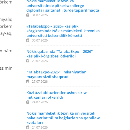
Nókis mámleketlik texnika
"Kórkem
universitetinde pitkeriwshilerge
diplomlar saltanatlı túrde tapsırılmaqta
31.07.2026
iyalıq
 kórkem
«TalabaExpo – 2026» kásiplik
kórgizbesinde Nókis mámleketlik texnika
ay-aq,
universiteti belsendilik kórsetti
30.07.2026
ew hám
Nókis qalasında "TalabaExpo – 2026"
kásiplik kórgizbesi ótkerildi
29.07.2026
ezimin
"TalabaExpo-2026": Imkaniyatlar
maydanı sizdi shaqıradı
27.07.2026
Kózi ázzi abiturientler ushın kiriw
imtixanları ótkerildi
24.07.2026
Nókis mámleketlik texnika universiteti
bakalavriat tálim baǵdarlarına qabıllaw
kvotaları
24.07.2026