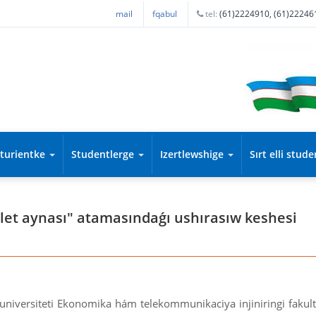
mail
fqabul
tel:
(61)2224910, (61)22246
iturientke
Studentlerge
Izertlewshige
Sırt elli stud
et aynası" atamasındaǵı ushırasıw keshesi
 universiteti Ekonomika hám telekommunikaciya injiniringi fakul