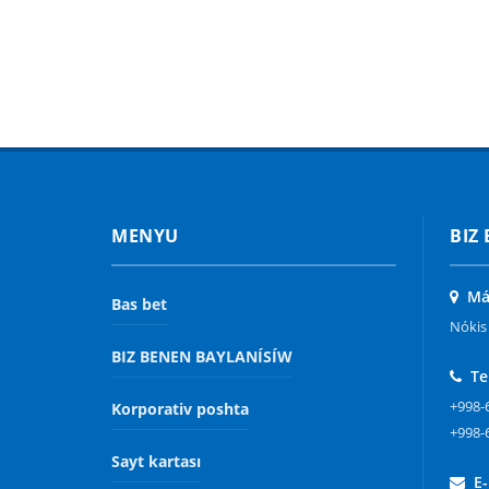
MENYU
BIZ
Mák
Bas bet
Nókis 
BIZ BENEN BAYLANÍSÍW
Te
+998-
Korporativ poshta
+998-
Sayt kartası
E-