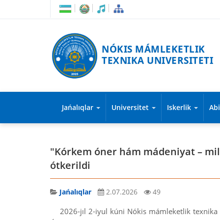
NÓKIS MÁMLEKETLIK
TEXNIKA UNIVERSITETI
Jańalıqlar
Universitet
Iskerlik
Ab
"Kórkem óner hám mádeniyat – mill
ótkerildi
Jańalıqlar
2.07.2026
49
2026-jıl 2-iyul kúni Nókis mámleketlik texnika