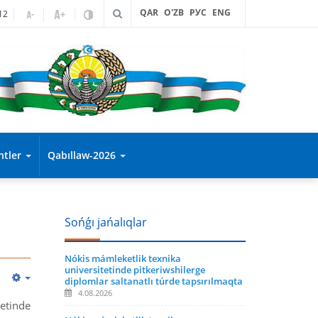
QAR
O'ZB
РУС
ENG
12
entler
Qabıllaw-2026
Sońǵı jańalıqlar
Nókis mámleketlik texnika
universitetinde pitkeriwshilerge
diplomlar saltanatlı túrde tapsırılmaqta
4.08.2026
tetinde