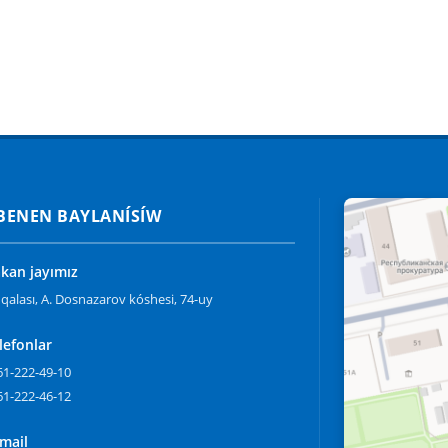
 BENEN BAYLANÍSÍW
an jayımız
qalası, A. Dosnazarov kóshesi, 74-uy
lefonlar
61-222-49-10
61-222-46-12
mail