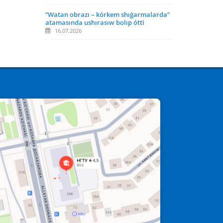
“Watan obrazı – kórkem shıǵarmalarda”
atamasında ushırasıw bolıp ótti
16.07.2026