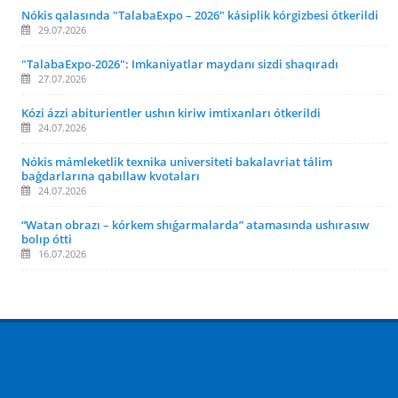
Nókis qalasında "TalabaExpo – 2026" kásiplik kórgizbesi ótkerildi
29.07.2026
"TalabaExpo-2026": Imkaniyatlar maydanı sizdi shaqıradı
27.07.2026
Kózi ázzi abiturientler ushın kiriw imtixanları ótkerildi
24.07.2026
Nókis mámleketlik texnika universiteti bakalavriat tálim
baǵdarlarına qabıllaw kvotaları
24.07.2026
“Watan obrazı – kórkem shıǵarmalarda” atamasında ushırasıw
bolıp ótti
16.07.2026