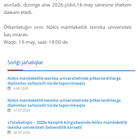
asırıladı, dizimge alıw 2026-jıldıń,18-may sánesine shekem
dawam etedi.
Ótkeriletuǵın orın: Nókis mámleketlik texnika universiteti
bas imaratı.
Waqtı: 19-may, saat: 14:00 de.
Sońǵı jańalıqlar
Nókis mámleketlik texnika universitetinde pitkeriwshilerge
diplomlar saltanatlı túrde tapsırılmaqta
4.08.2026
Nókis mámleketlik texnika universitetinde pitkeriwshilerge
diplomlar saltanatlı túrde tapsırılmaqta
31.07.2026
«TalabaExpo – 2026» kásiplik kórgizbesinde Nókis mámleketlik
texnika universiteti belsendilik kórsetti
30.07.2026