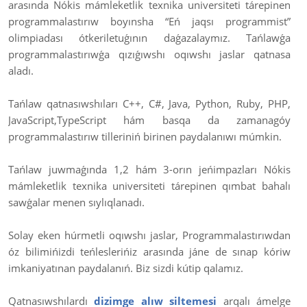
arasında Nókis mámleketlik texnika universiteti tárepinen
programmalastırıw boyınsha “Eń jaqsı programmist”
olimpiadası ótkeriletuǵının daǵazalaymız. Tańlawǵa
programmalastırıwǵa qızıǵıwshı oqıwshı jaslar qatnasa
aladı.
Tańlaw qatnasıwshıları C++, C#, Java, Python, Ruby, PHP,
JavaScript,TypeScript hám basqa da zamanagóy
programmalastırıw tilleriniń birinen paydalanıwı múmkin.
Tańlaw juwmaǵında 1,2 hám 3-orın jeńimpazları Nókis
mámleketlik texnika universiteti tárepinen qımbat bahalı
sawǵalar menen sıylıqlanadı.
Solay eken húrmetli oqıwshı jaslar, Programmalastırıwdan
óz bilimińizdi teńleslerińiz arasında jáne de sınap kóriw
imkaniyatınan paydalanıń. Biz sizdi kútip qalamız.
Qatnasıwshılardı
dizimge alıw siltemesi
arqalı ámelge