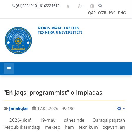
(61)2224910, (61)2224612
QAR
O'ZB
РУС
ENG
NÓKIS MÁMLEKETLIK
TEXNIKA UNIVERSITETI
“Eń jaqsı programmist” olimpiadası
Jańalıqlar
17.05.2026
196
2026-jıldıń 19-may sánesinde Qaraqalpaqstan
Respublikasındaǵı mektep hám texnikum oqıwshıları