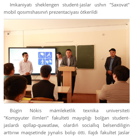
Imkaniyatı sheklengen student-jaslar ushın "Saxovat"
mobil qosımshasınıń prezentaciyası ótkerildi
Búgin Nókis mámleketlik texnika universiteti
"Kompyuter ilimleri" fakulteti mayıplıǵı bolǵan student-
jaslardı qollap-quwatlaw, olardıń sociallıq belsendiligin
arttırıw maqsetinde jıynalıs bolıp ótti. Ilajdı fakultet Jaslar