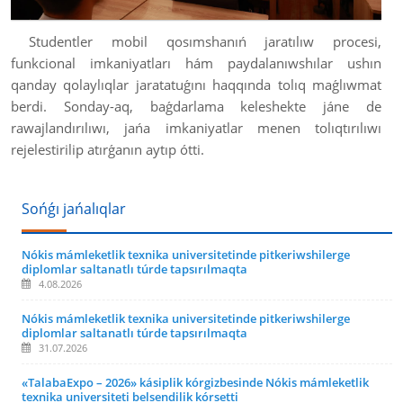
Studentler mobil qosımshanıń jaratılıw procesi,
funkcional imkaniyatları hám paydalanıwshılar ushın
qanday qolaylıqlar jaratatuǵını haqqında tolıq maǵlıwmat
berdi. Sonday-aq, baǵdarlama keleshekte jáne de
rawajlandırılıwı, jańa imkaniyatlar menen tolıqtırılıwı
rejelestirilip atırǵanın aytıp ótti.
Sońǵı jańalıqlar
Nókis mámleketlik texnika universitetinde pitkeriwshilerge
diplomlar saltanatlı túrde tapsırılmaqta
4.08.2026
Nókis mámleketlik texnika universitetinde pitkeriwshilerge
diplomlar saltanatlı túrde tapsırılmaqta
31.07.2026
«TalabaExpo – 2026» kásiplik kórgizbesinde Nókis mámleketlik
texnika universiteti belsendilik kórsetti