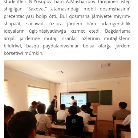
studentleri N.Yusupov hám A.Masharipov tárepinen islep
shıǵılǵan "Saxovat" atamasındaǵı mobil qosımshasınıń
prezentaciyası bolıp ótti. Bul qosımsha jámiyette miyrim-
shápáát, saqawat, óz-ara járdem hám adamgershilik
ideyaların úgit-násiyatlawǵa xızmet etedi. Baǵdarlama
arqalı járdemge mútáj insanlar ózleriniń mútájliklerin
bildiriwi, basqa paydalanıwshılar bolsa olarǵa járdem
kórsetiwi múmkin.