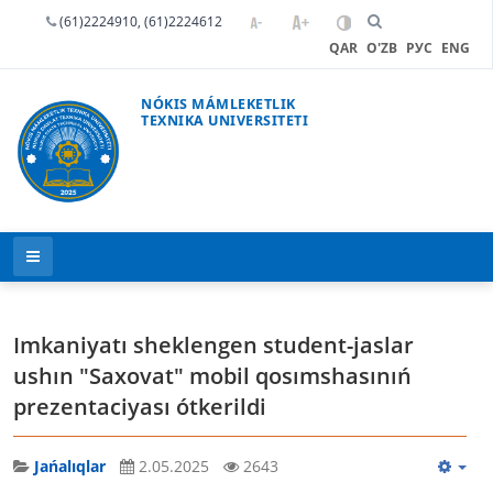
(61)2224910, (61)2224612
QAR
O'ZB
РУС
ENG
NÓKIS MÁMLEKETLIK
TEXNIKA UNIVERSITETI
Imkaniyatı sheklengen student-jaslar
ushın "Saxovat" mobil qosımshasınıń
prezentaciyası ótkerildi
Jańalıqlar
2.05.2025
2643