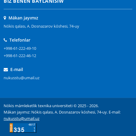
BIZ BENEN BAYLANÍSÍW
Mákan jayımız
Nókis qalası, A. Dosnazarov kóshesi, 74-uy
Telefonlar
+998-61-222-49-10
+998-61-222-46-12
E-mail
nukusstu@umail.uz
Nókis mámleketlik texnika universiteti © 2025 - 2026.
Mákan jayımız: Nókis qalası, A. Dosnazarov kóshesi, 74-uy. E-mail:
nukusstu@umail.uz