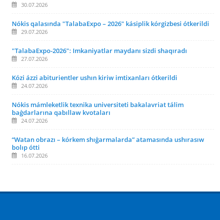
30.07.2026
Nókis qalasında "TalabaExpo – 2026" kásiplik kórgizbesi ótkerildi
29.07.2026
"TalabaExpo-2026": Imkaniyatlar maydanı sizdi shaqıradı
27.07.2026
Kózi ázzi abiturientler ushın kiriw imtixanları ótkerildi
24.07.2026
Nókis mámleketlik texnika universiteti bakalavriat tálim
baǵdarlarına qabıllaw kvotaları
24.07.2026
“Watan obrazı – kórkem shıǵarmalarda” atamasında ushırasıw
bolıp ótti
16.07.2026