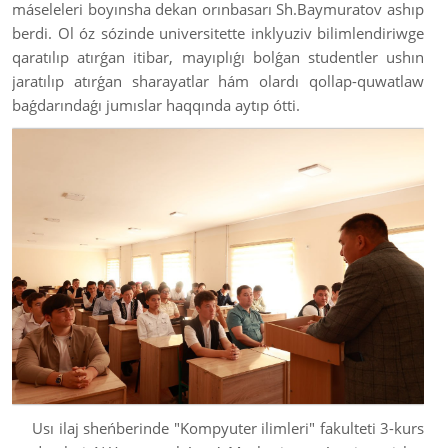
máseleleri boyınsha dekan orınbasarı Sh.Baymuratov ashıp
berdi. Ol óz sózinde universitette inklyuziv bilimlendiriwge
qaratılıp atırǵan itibar, mayıplıǵı bolǵan studentler ushın
jaratılıp atırǵan sharayatlar hám olardı qollap-quwatlaw
baǵdarındaǵı jumıslar haqqında aytıp ótti.
Usı ilaj sheńberinde "Kompyuter ilimleri" fakulteti 3-kurs