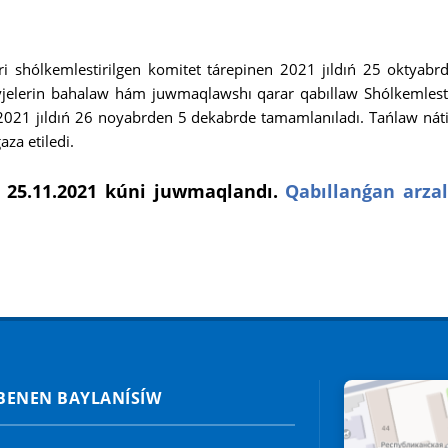
ri shólkemlestirilgen komitet tárepinen 2021 jıldıń 25 oktyabr
yjelerin bahalaw hám juwmaqlawshı qarar qabıllaw Shólkemlesti
2021 jıldıń 26 noyabrden 5 dekabrde tamamlanıladı. Tańlaw nátiy
za etiledi.
 25.11.2021 kúni juwmaqlandı.
Qabıllanǵan arzal
 BENEN BAYLANÍSÍW