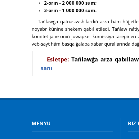
2-orın - 2 000 000 sum;
3-orın - 1 000 000 sum.
Tańlawǵa qatnasıwshılardıń arza hám hújjetle
noyabr kúnine shekem qabıl etiledi. Tańlaw náti
komitet jáne onıń juwapker komissiya tárepinen 
veb-sayt hám basqa ǵalaba xabar qurallarında daǵa
Esletpe:
Tańlawǵa arza qabıllaw
sanı
MENYU
BIZ