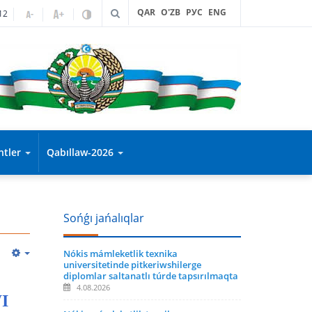
QAR
O'ZB
РУС
ENG
12
entler
Qabıllaw-2026
Sońǵı jańalıqlar
Nókis mámleketlik texnika
universitetinde pitkeriwshilerge
diplomlar saltanatlı túrde tapsırılmaqta
4.08.2026
I