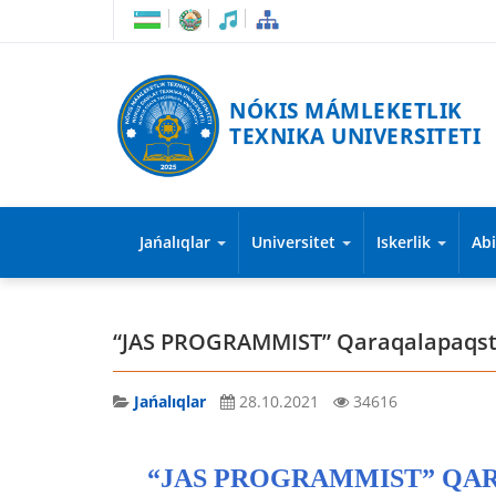
NÓKIS MÁMLEKETLIK
TEXNIKA UNIVERSITETI
Jańalıqlar
Universitet
Iskerlik
Ab
“JAS PROGRAMMIST” Qaraqalapaqsta
Jańalıqlar
28.10.2021
34616
“JAS PROGRAMMIST” QA