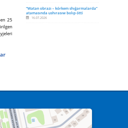
“Watan obrazı – kórkem shıǵarmalarda”
atamasında ushırasıw bolıp ótti
16.07.2026
den 25
rilgen
jeleri
ar