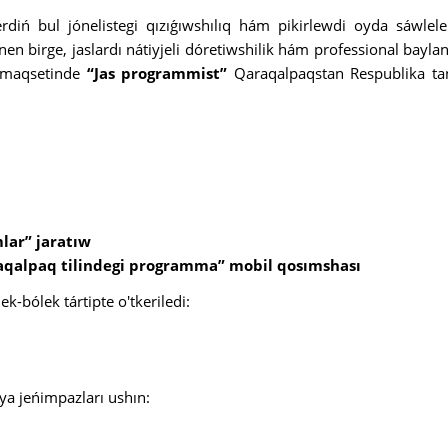
erdiń bul jónelistegi qızıǵıwshılıq hám pikirlewdi oyda sáwlele
n birge, jaslardı nátiyjeli dóretiwshilik hám professional baylan
w maqsetinde
“Jas programmist”
Qaraqalpaqstan Respublika ta
ı
mlar” jaratıw
araqalpaq tilindegi programma” mobil qosımshası
-bólek tártipte o'tkeriledi:
ya jeńimpazları ushın: