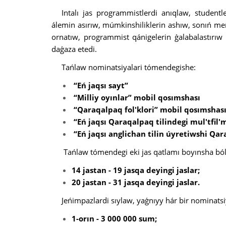
Intalı jas programmistlerdi anıqlaw, studentl
álemin asırıw, múmkinshiliklerin ashıw, sonıń mene
ornatıw, programmist qánigelerin ǵalabalastırı
daǵaza etedi.
Tańlaw nominatsiyalari tómendegishe:
“Eń jaqsı sayt”
“Milliy oyınlar” mobil qosımshası
“Qaraqalpaq fol'klori” mobil qosımshas
“Eń jaqsı Qaraqalpaq tilindegi mul'tfil'
“Eń jaqsı anglichan tilin úyretiwshi Q
Tańlaw tómendegi eki jas qatlamı boyınsha bólek
14 jastan - 19 jasqa deyingi jaslar;
20 jastan - 31 jasqa deyingi jaslar.
Jeńimpazlardi sıylaw, yaǵnıyy hár bir nominatsi
1-orın - 3 000 000 sum;