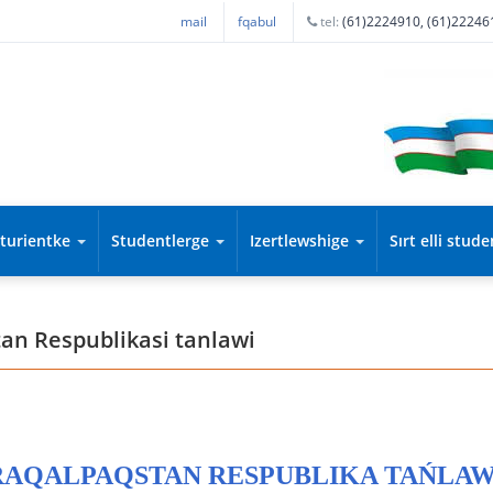
mail
fqabul
tel:
(61)2224910, (61)22246
iturientke
Studentlerge
Izertlewshige
Sırt elli stud
n Respublikasi tanlawi
RAQALPAQSTAN RESPUBLIKA TAŃLAW