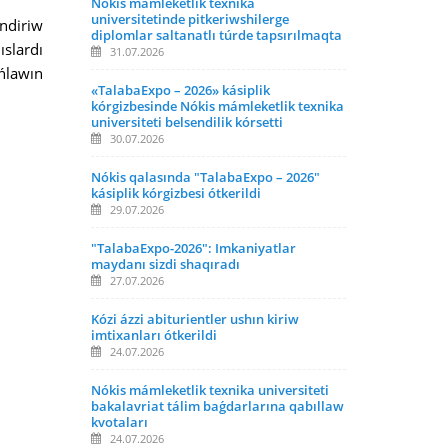
Nókis mámleketlik texnika
universitetinde pitkeriwshilerge
ndiriw
diplomlar saltanatlı túrde tapsırılmaqta
ıslardı
31.07.2026
ńlawın
«TalabaExpo – 2026» kásiplik
kórgizbesinde Nókis mámleketlik texnika
universiteti belsendilik kórsetti
30.07.2026
Nókis qalasında "TalabaExpo – 2026"
kásiplik kórgizbesi ótkerildi
29.07.2026
"TalabaExpo-2026": Imkaniyatlar
maydanı sizdi shaqıradı
27.07.2026
Kózi ázzi abiturientler ushın kiriw
imtixanları ótkerildi
24.07.2026
Nókis mámleketlik texnika universiteti
bakalavriat tálim baǵdarlarına qabıllaw
kvotaları
24.07.2026