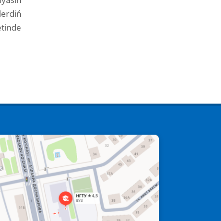
erdiń
tinde