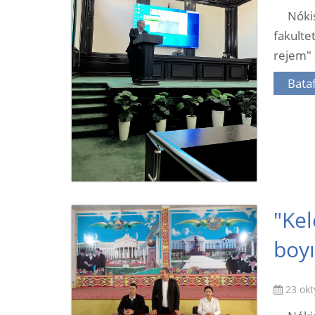
Nóki
fakult
rejem" 
Bataf
"Ke
boyı
23 okt