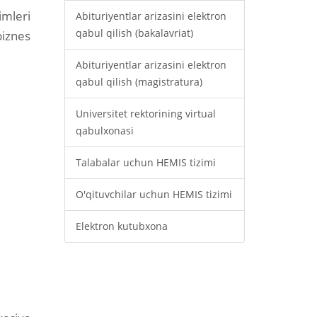
mleri
Abituriyentlar arizasini elektron
qabul qilish (bakalavriat)
biznes
Abituriyentlar arizasini elektron
qabul qilish (magistratura)
Universitet rektorining virtual
qabulxonasi
Talabalar uchun HEMIS tizimi
O'qituvchilar uchun HEMIS tizimi
Elektron kutubxona