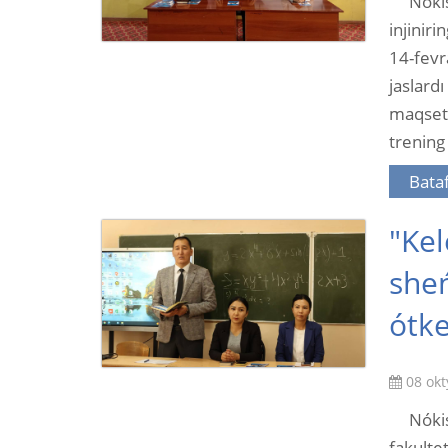
Nóki
injinir
14-fevr
jaslar
maqset
trening 
Bataf
"Ke
sheń
ótke
08 okt
Nóki
fakult