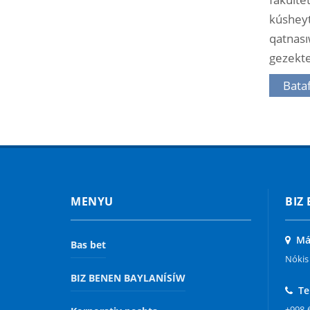
kúshey
qatnas
gezekteg
Bataf
MENYU
BIZ
Mák
Bas bet
Nókis 
BIZ BENEN BAYLANÍSÍW
Te
+998-