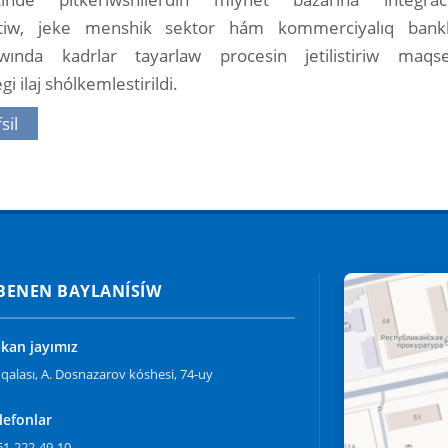
tiw, jeke menshik sektor hám kommerciyalıq bankl
ıwında kadrlar tayarlaw procesin jetilistiriw maqse
i ilaj shólkemlestirildi.
sil
 BENEN BAYLANÍSÍW
an jayımız
qalası, A. Dosnazarov kóshesi, 74-uy
lefonlar
61-222-49-10