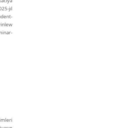
aciya
25-jıl
udent-
inlew
inar-
mleri
yasın