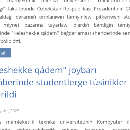
s mámleketlik texnika universiteti "Telekommunik
ingi" fakultetinde Ózbekstan Respublikası Prezidentiniń 20
aldaǵı qararınıń orınlanıwın támiyinlew, pitkeriwshi st
dı miynet bazarına tayarlaw, olardıń bántligin támiy
inde "Keleshekke qádem" baǵdarlaması sheńberinde sem
bolıp ótti.
sil
leshekke qádem" joybarı
berinde studentlerge túsinikler
rildi
yabr, 2025
s mámleketlik texnika universitetiniń Kompyuter ili
etinde pitkeriwshilerdiń miynet bazarına integraci