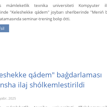
s mámleketlik texnika universiteti Kompyuter ili
etinde "Keleshekke qádem" joybarı sheńberinde "Meniń 
atamasında seminar-trening bolıp ótti.
sil
leshekke qádem" baǵdarlaması
nsha ilaj shólkemlestirildi
yabr, 2025