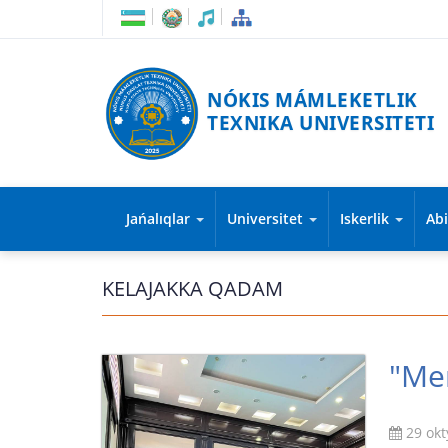
NÓKIS MÁMLEKETLIK
TEXNIKA UNIVERSITETI
Jańalıqlar
Universitet
Iskerlik
Ab
KELAJAKKA QADAM
"Men
29 okt