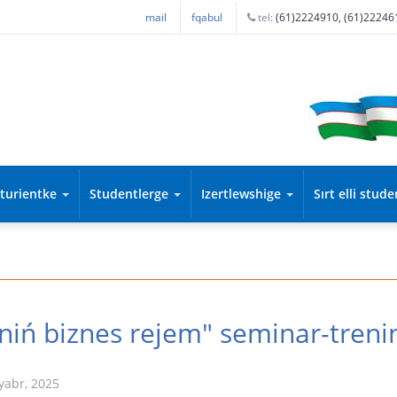
mail
fqabul
tel:
(61)2224910, (61)22246
iturientke
Studentlerge
Izertlewshige
Sırt elli stud
iń biznes rejem" seminar-treni
yabr, 2025