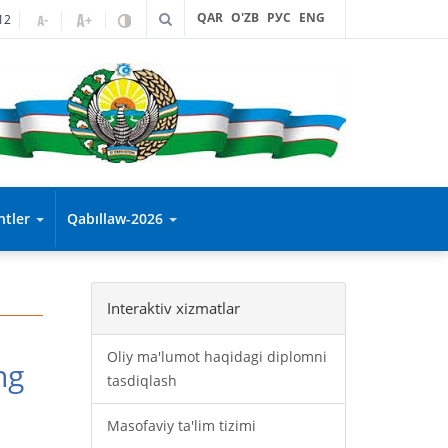
QAR
O'ZB
РУС
ENG
12
entler
Qabıllaw-2026
Interaktiv xizmatlar
Oliy ma'lumot haqidagi diplomni
ng
tasdiqlash
Masofaviy ta'lim tizimi