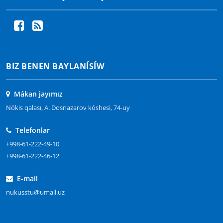
BIZ BENEN BAYLANÍSÍW
Mákan jayımız
Nókis qalası, A. Dosnazarov kóshesi, 74-uy
Telefonlar
+998-61-222-49-10
+998-61-222-46-12
E-mail
nukusstu@umail.uz