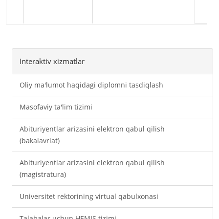
Interaktiv xizmatlar
Oliy ma'lumot haqidagi diplomni tasdiqlash
Masofaviy ta'lim tizimi
Abituriyentlar arizasini elektron qabul qilish
(bakalavriat)
Abituriyentlar arizasini elektron qabul qilish
(magistratura)
Universitet rektorining virtual qabulxonasi
Talabalar uchun HEMIS tizimi