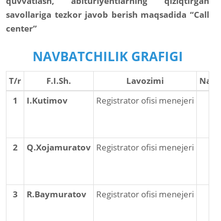
quvvatlash, abituriyentlarning qiziqtirgan
savollariga tezkor javob berish maqsadida “Call
center”
NAVBATCHILIK GRAFIGI
T/r
F.I.Sh.
Lavozimi
Navba
1
I.Kutimov
Registrator ofisi menejeri
9
1
2
Q.Xojamuratov
Registrator ofisi menejeri
9
1
3
R.Baymuratov
Registrator ofisi menejeri
C
9