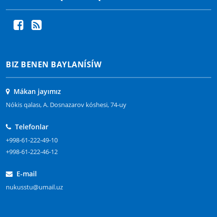
BIZ BENEN BAYLANÍSÍW
Mákan jayımız
Nókis qalası, A. Dosnazarov kóshesi, 74-uy
Telefonlar
+998-61-222-49-10
+998-61-222-46-12
E-mail
nukusstu@umail.uz