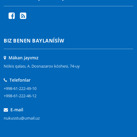
BIZ BENEN BAYLANÍSÍW
Mákan jayımız
Nókis qalası, A. Dosnazarov kóshesi, 74-uy
Telefonlar
+998-61-222-49-10
+998-61-222-46-12
E-mail
nukusstu@umail.uz