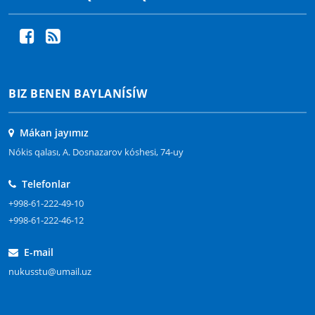
BIZ BENEN BAYLANÍSÍW
Mákan jayımız
Nókis qalası, A. Dosnazarov kóshesi, 74-uy
Telefonlar
+998-61-222-49-10
+998-61-222-46-12
E-mail
nukusstu@umail.uz