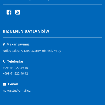
BIZ BENEN BAYLANÍSÍW
Mákan jayımız
Nókis qalası, A. Dosnazarov kóshesi, 74-uy
Telefonlar
+998-61-222-49-10
+998-61-222-46-12
E-mail
nukusstu@umail.uz